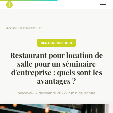
Accueil
›
Restaurant Bar
RESTAURANT BAR
Restaurant pour location de
salle pour un séminaire
d'entreprise : quels sont les
avantages ?
perceval
•
17 décembre 2022
•
2 min de lecture