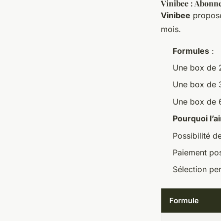
Vinibee : Abonn
Vinibee
propose
mois.
Formules
:
Une box de 2
Une box de 3
Une box de 6
Pourquoi l’a
Possibilité 
Paiement poss
Sélection pe
Formule