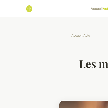
Accueil
Ac
Accueil
›
Actu
Les m