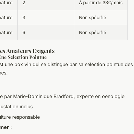
nature
2
À partir de 33€/mois
nature
3
Non spécifié
nature
6
Non spécifié
les Amateurs Exigents
 Une Sélection Pointue
t une box vin qui se distingue par sa sélection pointue des 
nes.
ite par Marie-Dominique Bradford, experte en oenologie
ustation inclus
ulture responsable
imer
: