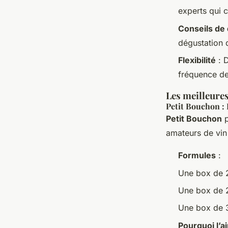
experts qui 
Conseils de
dégustation d
Flexibilité
: D
fréquence de 
Les meilleure
Petit Bouchon :
Petit Bouchon
p
amateurs de vin
Formules
:
Une box de 2
Une box de 
Une box de 3
Pourquoi l’a