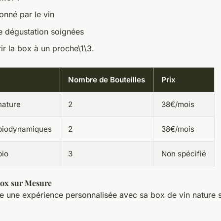
onné par le vin
e dégustation soignées
frir la box à un proche\1\3.
Nombre de Bouteilles
Prix
nature
2
38€/mois
 biodynamiques
2
38€/mois
bio
3
Non spécifié
Box sur Mesure
e une expérience personnalisée avec sa box de vin nature 