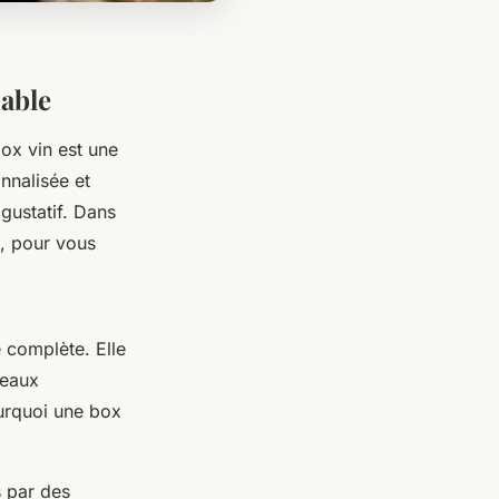
iable
ox vin est une
nnalisée et
 gustatif. Dans
l, pour vous
 complète. Elle
veaux
ourquoi une box
s par des