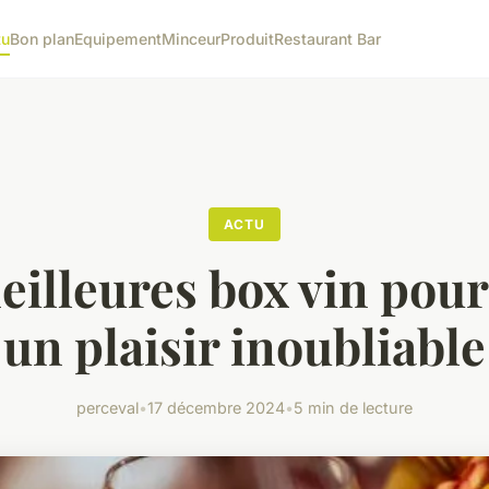
tu
Bon plan
Equipement
Minceur
Produit
Restaurant Bar
ACTU
eilleures box vin pour 
un plaisir inoubliable
perceval
•
17 décembre 2024
•
5 min de lecture