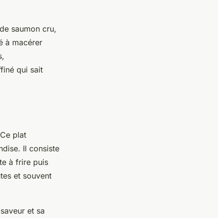
t de saumon cru,
sé à macérer
s,
iné qui sait
 Ce plat
dise. Il consiste
e à frire puis
ntes et souvent
 saveur et sa