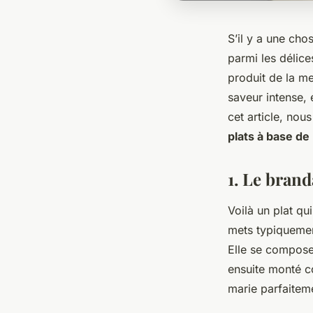
S’il y a une cho
parmi les délice
produit de la m
saveur intense, 
cet article, no
plats à base de
1. Le bran
Voilà un plat qu
mets typiquemen
Elle se compose 
ensuite monté c
marie parfaiteme