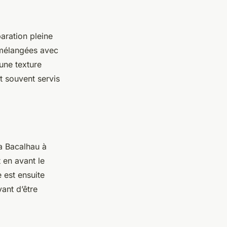
paration pleine
, mélangées avec
 une texture
nt souvent servis
a Bacalhau à
 en avant le
 est ensuite
ant d’être