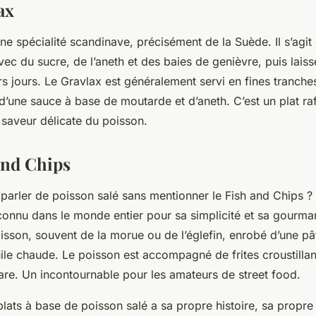
ax
ne spécialité scandinave, précisément de la Suède. Il s’agi
vec du sucre, de l’aneth et des baies de genièvre, puis lais
s jours. Le Gravlax est généralement servi en fines tranche
une sauce à base de moutarde et d’aneth. C’est un plat raff
la saveur délicate du poisson.
 and Chips
parler de poisson salé sans mentionner le Fish and Chips ?
connu dans le monde entier pour sa simplicité et sa gourman
oisson, souvent de la morue ou de l’églefin, enrobé d’une pât
uile chaude. Le poisson est accompagné de frites croustilla
are. Un incontournable pour les amateurs de street food.
ats à base de poisson salé a sa propre histoire, sa propre