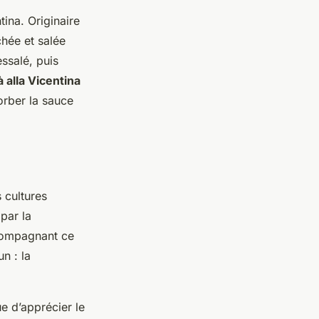
tina. Originaire
chée et salée
essalé, puis
 alla Vicentina
orber la sauce
 cultures
par la
ccompagnant ce
n : la
e d’apprécier le