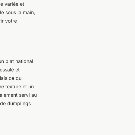
e variée et
lé sous la main,
ir votre
n plat national
essalé et
ais ce qui
une texture et un
alement servi au
u de dumplings