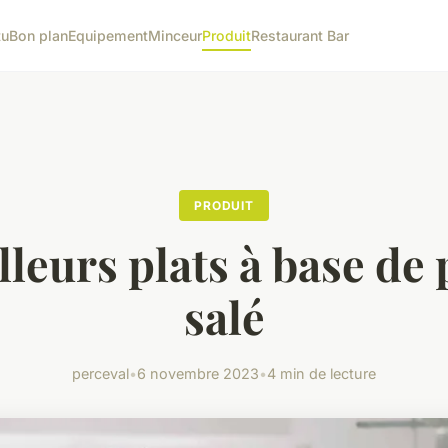
tu
Bon plan
Equipement
Minceur
Produit
Restaurant Bar
PRODUIT
lleurs plats à base de
salé
perceval
•
6 novembre 2023
•
4 min de lecture